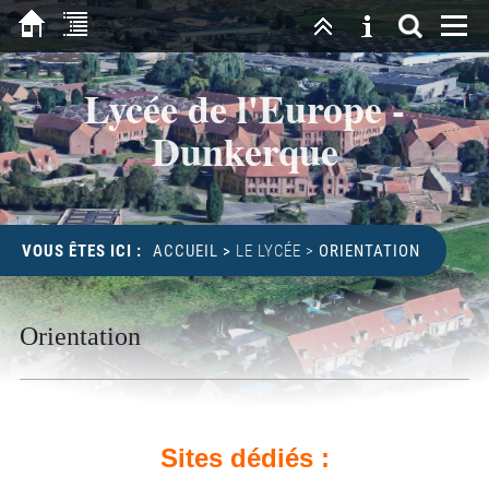
Lycée de l'Europe -
Dunkerque
VOUS ÊTES ICI :
ACCUEIL
>
LE LYCÉE
>
ORIENTATION
Orientation
Sites dédiés :