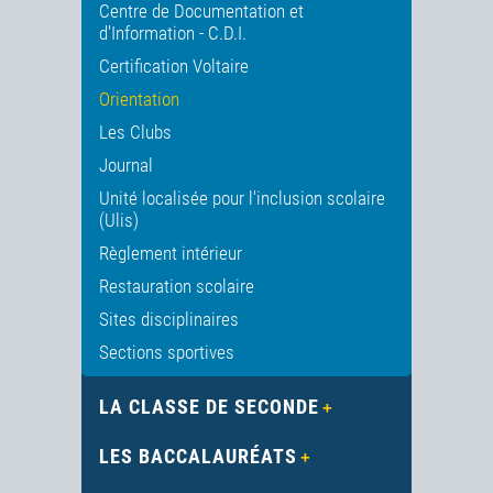
Centre de Documentation et
d'Information - C.D.I.
Certification Voltaire
Orientation
Les Clubs
Journal
Unité localisée pour l'inclusion scolaire
(Ulis)
Règlement intérieur
Restauration scolaire
Sites disciplinaires
Sections sportives
LA CLASSE DE SECONDE
LES BACCALAURÉATS