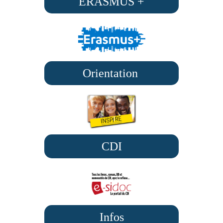
ERASMUS +
Orientation
CDI
Infos