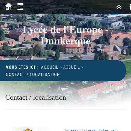
Lycée de l'Europe -
Dunkerque
VOUS ÊTES ICI :
ACCUEIL
>
ACCUEIL
>
CONTACT / LOCALISATION
Contact / localisation
Adresse du Lycée de l’Europe