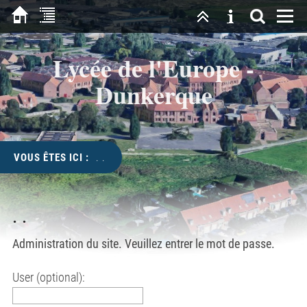
Lycée de l'Europe -
Dunkerque
VOUS ÊTES ICI :
. .
. .
Administration du site. Veuillez entrer le mot de passe.
User (optional):